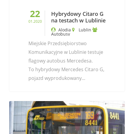
22
Hybrydowy Citaro G
na testach w Lublinie
01.2020
Alodia
Lublin
Autobusy
Miejskie Przedsiębiorstwo
Komunikacyjne w Lublinie testuje
flagowy autobus Mercedesa.
To hybrydowy Mercedes Citaro G,
pojazd wyprodukowany...