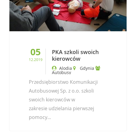
05
PKA szkoli swoich
kierowców
12.2019
Alodia
Gdynia
Autobusy
Przedsiębiorstwo Komunikacji
Autobusowej Sp. z o.o. szkoli
swoich kierowców w
zakresie udzielania pierwszej
pomocy...