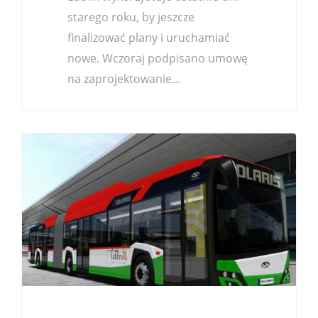
starego roku, by jeszcze
finalizować plany i uruchamiać
nowe. Wczoraj podpisano umowę
na zaprojektowanie...