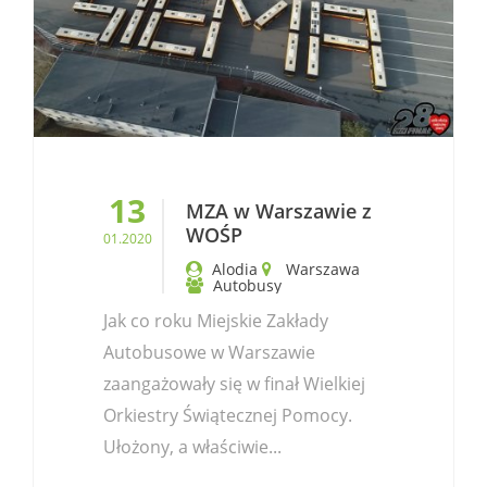
13
MZA w Warszawie z
WOŚP
01.2020
Alodia
Warszawa
Autobusy
Jak co roku Miejskie Zakłady
Autobusowe w Warszawie
zaangażowały się w finał Wielkiej
Orkiestry Świątecznej Pomocy.
Ułożony, a właściwie...