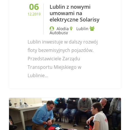
06
Lublin z nowymi
umowami na
12.2019
elektryczne Solarisy
Alodia
Lublin
Autobusy
Lublin inwestuje w dalszy rozwój
floty bezemisyjnych pojazdów.
Przedstawiciele Zarządu
Transportu Miejskiego w
Lublinie...