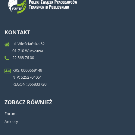
KONTAKT
ul. Włościańska 52
01-710 Warszawa
22 568 76 00
KRS: 0000669149
NIP: 5252704051
REGON: 366833720
ZOBACZ RÓWNIEŻ
Forum
Ankiety