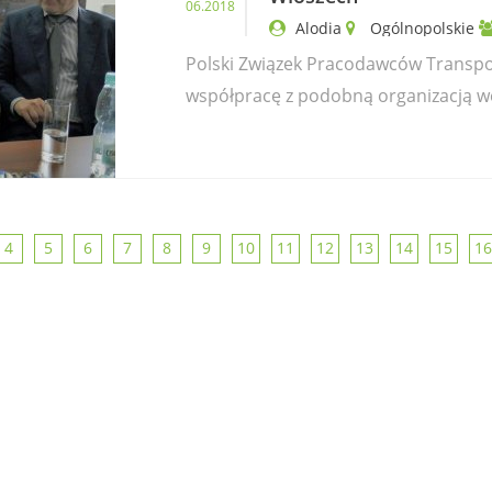
06.2018
Alodia
Ogólnopolskie
Polski Związek Pracodawców Transpo
współpracę z podobną organizacją we
4
5
6
7
8
9
10
11
12
13
14
15
16