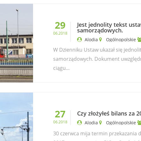
29
Jest jednolity tekst us
samorządowych.
06.2018
Alodia
Ogólnopolskie
W Dzienniku Ustaw ukazał się jednoli
samorządowych. Dokument uwzględn
ciągu...
27
Czy złożyłeś bilans za 2
06.2018
Alodia
Ogólnopolskie
30 czerwca mija termin przekazania 