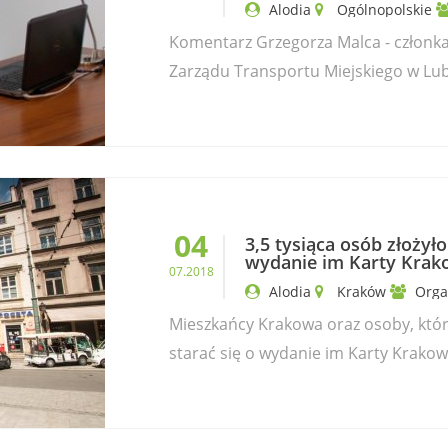
Alodia
Ogólnopolskie
Komentarz Grzegorza Malca - członka
Zarządu Transportu Miejskiego w Lubl
04
3,5 tysiąca osób złożył
wydanie im Karty Krako
07.2018
Alodia
Kraków
Orga
Mieszkańcy Krakowa oraz osoby, któr
starać się o wydanie im Karty Krakowsk