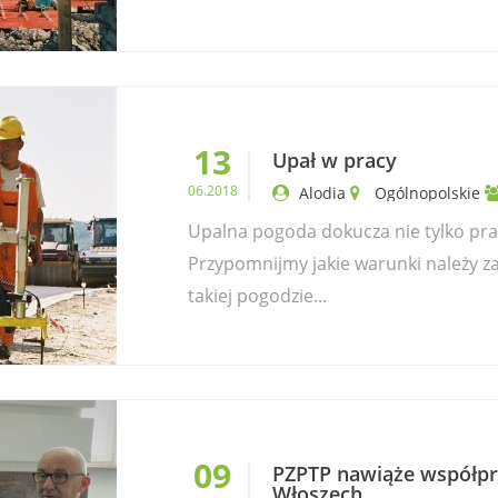
13
Upał w pracy
06.2018
Alodia
Ogólnopolskie
Upalna pogoda dokucza nie tylko p
Przypomnijmy jakie warunki należy 
takiej pogodzie...
09
PZPTP nawiąże współp
Włoszech