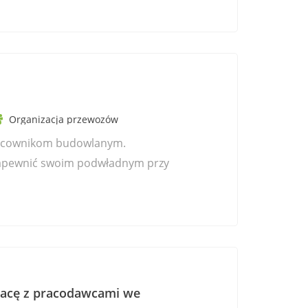
Organizacja przewozów
racownikom budowlanym.
zapewnić swoim podwładnym przy
racę z pracodawcami we