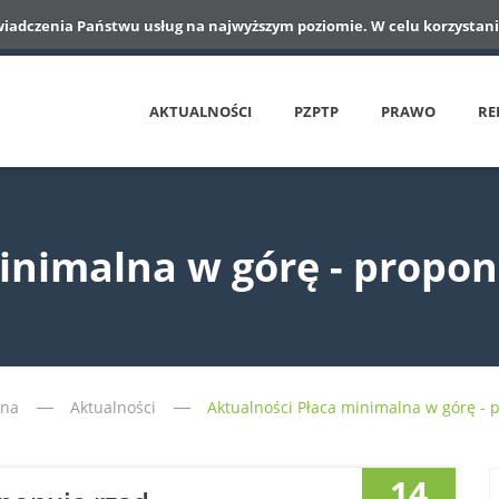
wiadczenia Państwu usług na najwyższym poziomie. W celu korzystania
AKTUALNOŚCI
PZPTP
PRAWO
RE
inimalna w górę - propon
wna
Aktualności
Aktualności Płaca minimalna w górę - 
14