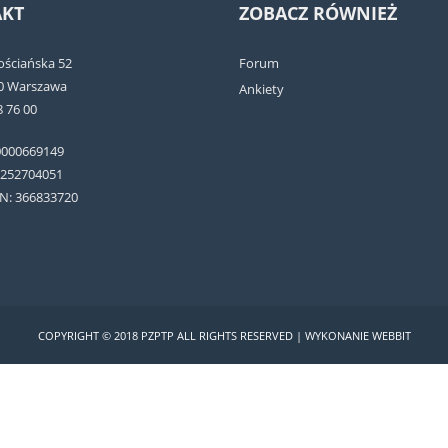
KT
ZOBACZ RÓWNIEŻ
łościańska 52
Forum
0 Warszawa
Ankiety
8 76 00
0000669149
5252704051
N: 366833720
COPYRIGHT © 2018 PZPTP ALL RIGHTS RESERVED |
WYKONANIE
WEBBIT