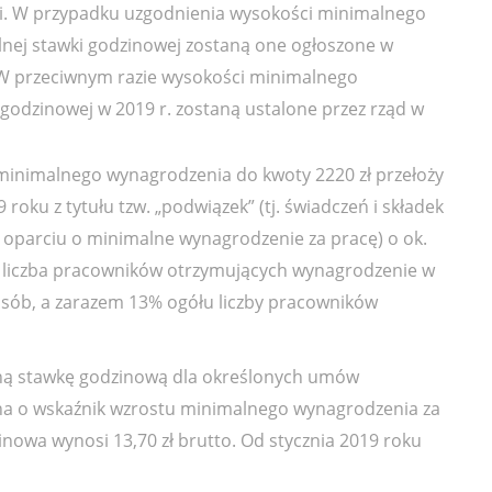
ni. W przypadku uzgodnienia wysokości minimalnego
nej stawki godzinowej zostaną one ogłoszone w
 W przeciwnym razie wysokości minimalnego
godzinowej w 2019 r. zostaną ustalone przez rząd w
minimalnego wynagrodzenia do kwoty 2220 zł przełoży
oku z tytułu tzw. „podwiązek” (tj. świadczeń i składek
oparciu o minimalne wynagrodzenie za pracę) o ok.
że liczba pracowników otrzymujących wynagrodzenie w
osób, a zarazem 13% ogółu liczby pracowników
ną stawkę godzinową dla określonych umów
na o wskaźnik wzrostu minimalnego wynagrodzenia za
owa wynosi 13,70 zł brutto. Od stycznia 2019 roku