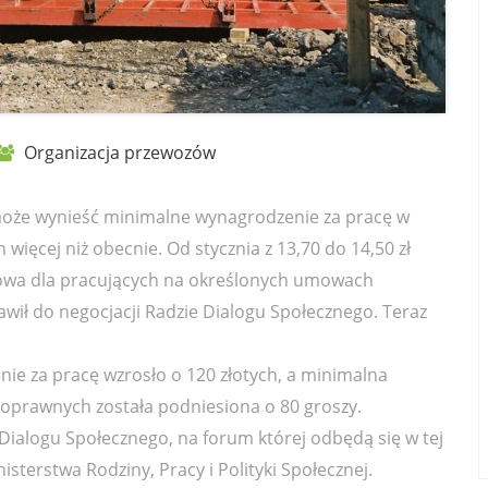
Organizacja przewozów
 może wynieść minimalne wynagrodzenie za pracę w
 więcej niż obecnie. Od stycznia z 13,70 do 14,50 zł
owa dla pracujących na określonych umowach
wił do negocjacji Radzie Dialogu Społecznego. Teraz
e za pracę wzrosło o 120 złotych, a minimalna
oprawnych została podniesiona o 80 groszy.
Dialogu Społecznego, na forum której odbędą się w tej
sterstwa Rodziny, Pracy i Polityki Społecznej.