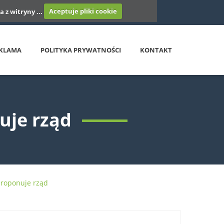
 z witryny ...
Aceptuje pliki cookie
KLAMA
POLITYKA PRYWATNOŚCI
KONTAKT
uje rząd
proponuje rząd