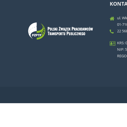
KONTA
ul. W
01-71
22 56
KRS: 
NIP: 
REGO