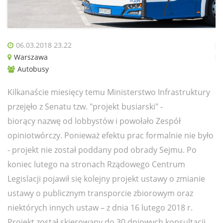
06.03.2018 23.22
Warszawa
Autobusy
Kilkanaście miesięcy temu Ministerstwo Infrastruktury
przejęło z Senatu tzw. "projekt busiarski" -
biorący nazwę od lobbystów i powołało Zespół
opiniotwórczy. Ponieważ efektu prac formalnie nie było
- projekt nie został poddany pod obrady Sejmu. Po
koniec lutego na stronach Rządowego Centrum
Legislacji pojawił się kolejny projekt ustawy o zmianie
ustawy o publicznym transporcie zbiorowym oraz
niektórych innych ustaw – z dnia 16 lutego 2018 r.
Projekt został skierowany do 30 dniowych konsultacji