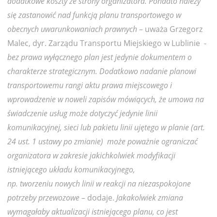
dodatkowe koszty ze strony organizatora. Ponadto należy
się zastanowić nad funkcją planu transportowego w
obecnych uwarunkowaniach prawnych
– uważa Grzegorz
Malec, dyr. Zarządu Transportu Miejskiego w Lublinie -
bez prawa wyłącznego plan jest jedynie dokumentem o
charakterze strategicznym. Dodatkowo nadanie planowi
transportowemu rangi aktu prawa miejscowego i
wprowadzenie w noweli zapisów mówiących, że umowa na
świadczenie usług może dotyczyć jedynie linii
komunikacyjnej, sieci lub pakietu linii ujętego w planie (art.
24 ust. 1 ustawy po zmianie) może poważnie ograniczać
organizatora w zakresie jakichkolwiek modyfikacji
istniejącego układu komunikacyjnego,
np. tworzeniu nowych linii w reakcji na niezaspokojone
potrzeby przewozowe
– dodaje.
Jakakolwiek zmiana
wymagałaby aktualizacji istniejącego planu, co jest