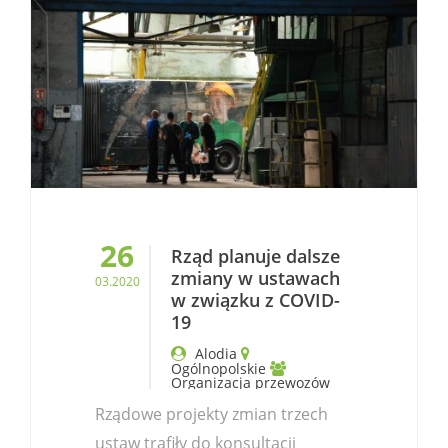
26
Rząd planuje dalsze
zmiany w ustawach
03.2020
w związku z COVID-
19
Alodia
Ogólnopolskie
Organizacja przewozów
Rządowe projekty zmian trzech
ustaw trafiły do konsultacji