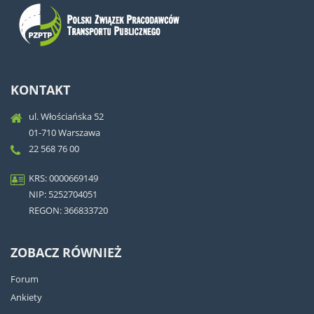
KONTAKT
ul. Włościańska 52
01-710 Warszawa
22 568 76 00
KRS: 0000669149
NIP: 5252704051
REGON: 366833720
ZOBACZ RÓWNIEŻ
Forum
Ankiety