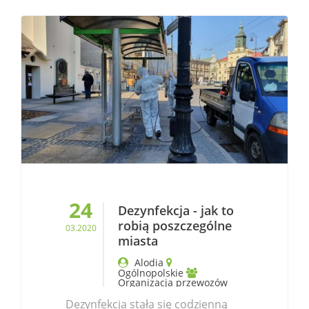
24
Dezynfekcja - jak to
robią poszczególne
03.2020
miasta
Alodia
Ogólnopolskie
Organizacja przewozów
Dezynfekcja stała się codzienną