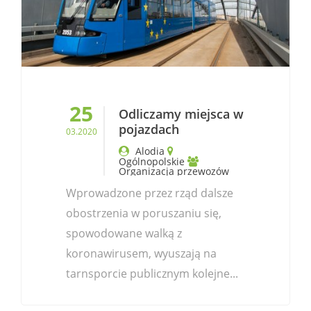
25
Odliczamy miejsca w
pojazdach
03.2020
Alodia
Ogólnopolskie
Organizacja przewozów
Wprowadzone przez rząd dalsze
obostrzenia w poruszaniu się,
spowodowane walką z
koronawirusem, wyuszają na
tarnsporcie publicznym kolejne...