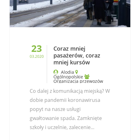
23
Coraz mniej
pasażerów, coraz
03.2020
mniej kursów
Alodia
Ogólnopolskie
Organizacja przewozów
Co dalej z komunikacją miejską? W
dobie pandemii koronawirusa
popyt na nasze usługi
gwałtowanie spada. Zamknięte
szkoły i uczelnie, zalecenie...