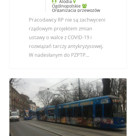
Alodia
Ogólnopolskie
Organizacja przewozów
Pracodawcy RP nie są zachwyceni
rządowym projektem zmian
ustawy o walce z COVID-19 i
rozwiązań tarczy antykryzysowej.
W nadesłanym do PZPTP...