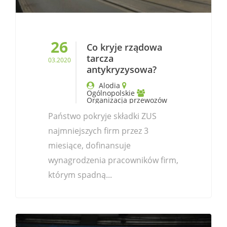
26
Co kryje rządowa
tarcza
03.2020
antykryzysowa?
Alodia
Ogólnopolskie
Organizacja przewozów
Państwo pokryje składki ZUS
najmniejszych firm przez 3
miesiące, dofinansuje
wynagrodzenia pracowników firm,
którym spadną...